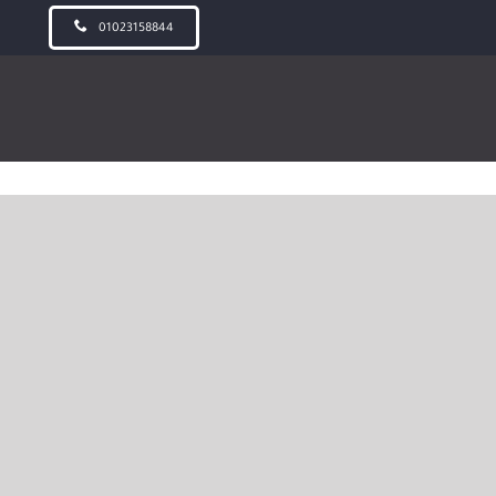
Ski
01023158844
t
Рейтинг Онлайн Казино На мнимые Деньги В 2025 Топ-10
conten
Популярных же Надежных Сайтов с Игровыми
Автоматами и Обзорами