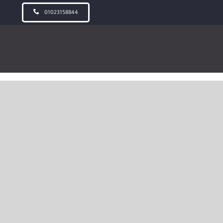
Ski
01023158844
t
conten
Преимущества БК и казино 1xbet при игре с разных
устройств