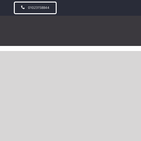
Ski
01023158844
t
conten
Pinco Casino » официальному Сайт Онлайн-казино Пинко