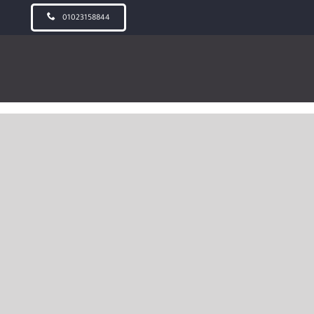
Ski
01023158844
t
conten
Pin Upward Casino Güvenilir Una? Slot Oyunları Deneyimi”