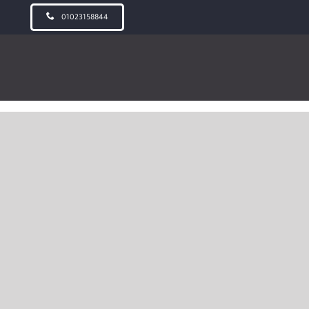
Ski
01023158844
t
conten
“Casino Online, El Sobresaliente De Madrid Em Virtude De Jugar