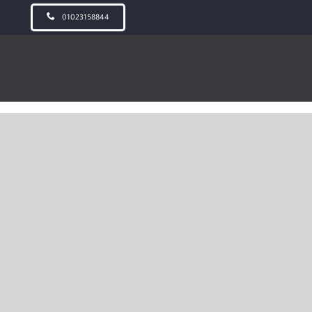
Ski
01023158844
t
conten
Başarıbet Giriş Başarıbet Güncel Giriş WordPress