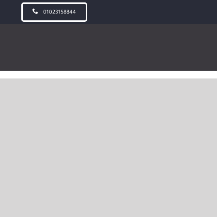
Ski
01023158844
t
conten
22bet Česká Republika Oficiální Stránky Pro On The Internet
Sázení”